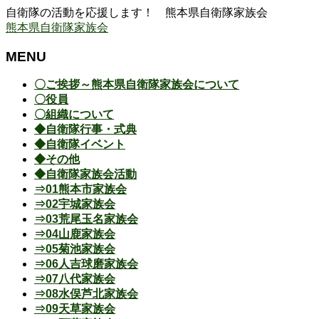
自衛隊の活動を応援します！ 熊本県自衛隊家族会
熊本県自衛隊家族会
MENU
メ
〇ご挨拶～熊本県自衛隊家族会について
ニ
〇役員
ュ
〇組織について
ー
◆自衛隊行事・式典
を
◆自衛隊イベント
飛
◆その他
ば
◆自衛隊家族会活動
す
⇒01熊本市家族会
⇒02宇城家族会
⇒03荒尾玉名家族会
⇒04山鹿家族会
⇒05菊池家族会
⇒06人吉球磨家族会
⇒07八代家族会
⇒08水俣芦北家族会
⇒09天草家族会