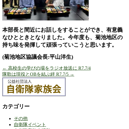
本部長と間近にお話しをすることができ、
有意義
なひとときとなりました。今年度も、
菊池地区の
持ち味を発揮して頑張っていこうと思います。
(
菊池地区協議会長:平山洋生)
←
高校生の学びの場をラジオ放送に R7.7/4
隊歌は現役とOBを結ぶ絆 R7.7/5
→
カテゴリー
その他
自衛隊イベント