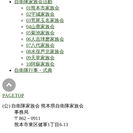
自衛隊家族会活動
01熊本市家族会
02宇城家族会
03荒尾玉名家族会
04山鹿家族会
05菊池家族会
06人吉球磨家族会
07八代家族会
08水俣芦北家族会
09天草家族会
10阿蘇家族会
自衛隊行事・式典
PAGETOP
(公) 自衛隊家族会 熊本県自衛隊家族会
事務局
〒862－0911
熊本市東区健軍1丁目6-13