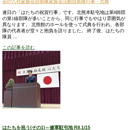
会
07八代家族会
自衛隊家族会活動
自衛隊行事・式典
連日の「はたちの祝賀行事」です。北熊本駐屯地は第8師団
の第1線部隊が多いことから、同じ行事でもやはり雰囲気が
異なります。 北熊館のホールを使って式典を行われ、各部
隊の代表者が堂々と抱負を語りました。 終了後、はたちの
隊員 …
この記事を読む
はたちを祝う(その1)～健軍駐屯地 R8.1/15