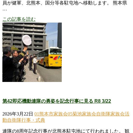
員が健軍、北熊本、国分等各駐屯地へ移動します。 熊本県
…
この記事を読む
第42即応機動連隊の勇姿を記念行事に見る R8 3/22
2026年3月22日
01熊本市家族会
05菊池家族会
自衛隊家族会活
動
自衛隊行事・式典
連隊の8周年記念行事が北熊本駐屯地にて行われました。 観