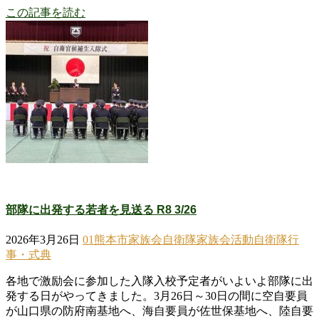
この記事を読む
部隊に出発する若者を見送る R8 3/26
2026年3月26日
01熊本市家族会
自衛隊家族会活動
自衛隊行
事・式典
各地で激励会に参加した入隊入校予定者がいよいよ部隊に出
発する日がやってきました。3月26日～30日の間に空自要員
が山口県の防府南基地へ、海自要員が佐世保基地へ、陸自要