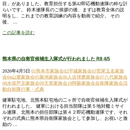
目」がありました。教育担任する第42即応機動連隊の粋な計
らいです。 鈴木連隊長のご挨拶の後、まずは教育全体の説
明をし、これまでの教育訓練の内容を動画で紹介。 その
後、 …
この記事を読む
熊本県の自衛官候補生入隊式が行われました R8 4/5
2026年4月5日
01熊本市家族会
02宇城家族会
03荒尾玉名家族
会
04山鹿家族会
05菊池家族会
06人吉球磨家族会
07八代家族会
08水俣芦北家族会
09天草家族会
10阿蘇家族会
自衛隊家族会活
動
自衛隊行事・式典
健軍駐屯地、北熊本駐屯地の二ヶ所で自衛官候補生入隊式が
行われました。 健軍における担当部隊は第５地対艦ミサイ
ル連隊、北熊本の担任部隊は第４２即応機動連隊です。それ
ぞれの式典に熊本県自衛隊家族会として参加し、お祝いと激
励の …