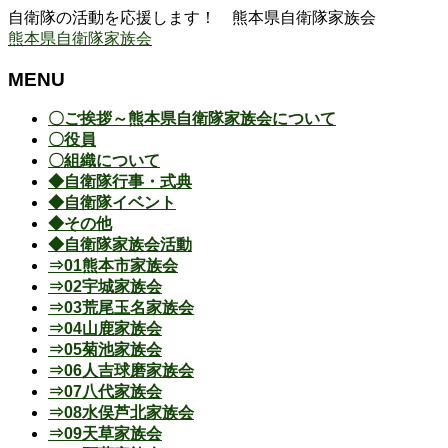
自衛隊の活動を応援します！ 熊本県自衛隊家族会
熊本県自衛隊家族会
MENU
メ
〇ご挨拶～熊本県自衛隊家族会について
ニ
〇役員
ュ
〇組織について
ー
◆自衛隊行事・式典
を
◆自衛隊イベント
飛
◆その他
ば
◆自衛隊家族会活動
す
⇒01熊本市家族会
⇒02宇城家族会
⇒03荒尾玉名家族会
⇒04山鹿家族会
⇒05菊池家族会
⇒06人吉球磨家族会
⇒07八代家族会
⇒08水俣芦北家族会
⇒09天草家族会