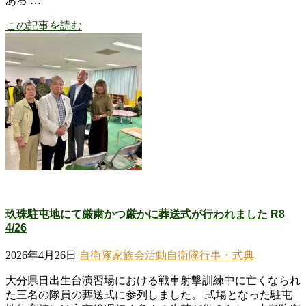
ある …
この記事を読む
玖珠駐屯地にて厳粛かつ厳かに葬送式が行われました R8
4/26
2026年4月26日
自衛隊家族会活動
自衛隊行事・式典
大分県日出生台演習場における戦車射撃訓練中に亡くなられ
た三名の隊員の葬送式に参列しました。 式場となった駐屯