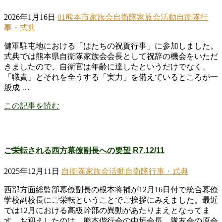
2026年1月16日
01熊本市家族会
自衛隊家族会活動
自衛隊行
事・式典
健軍駐屯地における「はたちの祝賀行事」に参加しました。
式典では熊本県自衛隊家族会会長として祝辞の機会をいただ
きましたので、自衛官は年齢に達したというだけでなく、
「職責」とそれを全うする「実力」を備えているところが一
般成 …
この記事を読む
ご栄転される西方幕僚副長への要望 R7.12/11
2025年12月11日
自衛隊家族会活動
自衛隊行事・式典
西部方面総監部幕僚副長の根本将補が12月16日付で統合幕僚
学校副校長にご栄転ということでご挨拶にみえました。最近
では12月における高級幹部の異動があたりまえとなってま
す。お迎えしたのは、熊本偕行会の中垣会長、隊友会の原会