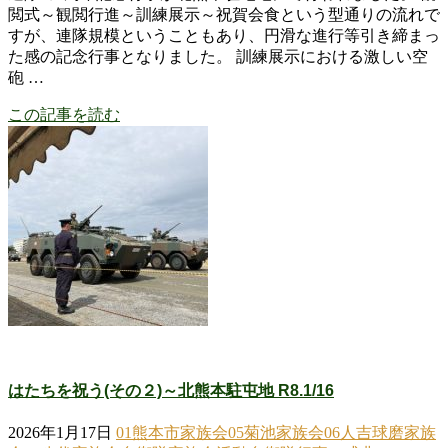
閲式～観閲行進～訓練展示～祝賀会食という型通りの流れで
すが、連隊規模ということもあり、円滑な進行等引き締まっ
た感の記念行事となりました。 訓練展示における激しい空
砲 …
この記事を読む
はたちを祝う(その２)～北熊本駐屯地 R8.1/16
2026年1月17日
01熊本市家族会
05菊池家族会
06人吉球磨家族