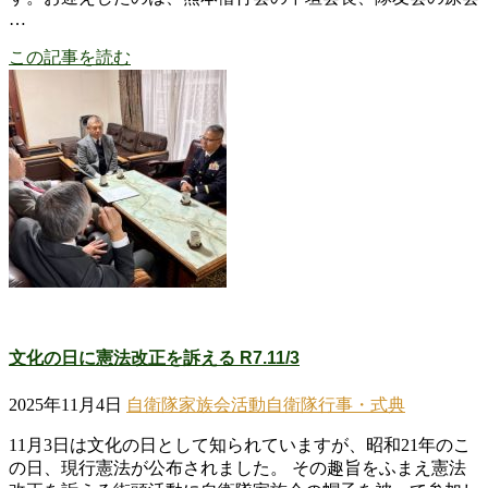
…
この記事を読む
文化の日に憲法改正を訴える R7.11/3
2025年11月4日
自衛隊家族会活動
自衛隊行事・式典
11月3日は文化の日として知られていますが、昭和21年のこ
の日、現行憲法が公布されました。 その趣旨をふまえ憲法