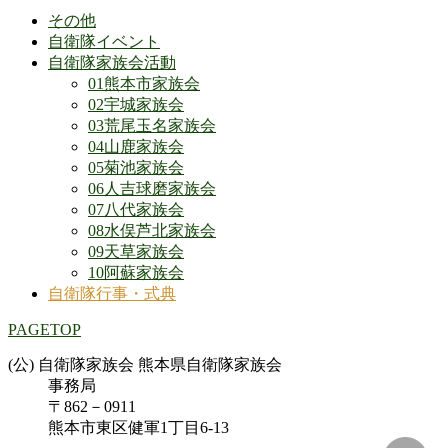
その他
自衛隊イベント
自衛隊家族会活動
01熊本市家族会
02宇城家族会
03荒尾玉名家族会
04山鹿家族会
05菊池家族会
06人吉球磨家族会
07八代家族会
08水俣芦北家族会
09天草家族会
10阿蘇家族会
自衛隊行事・式典
PAGETOP
(公) 自衛隊家族会 熊本県自衛隊家族会
事務局
〒862－0911
熊本市東区健軍1丁目6-13