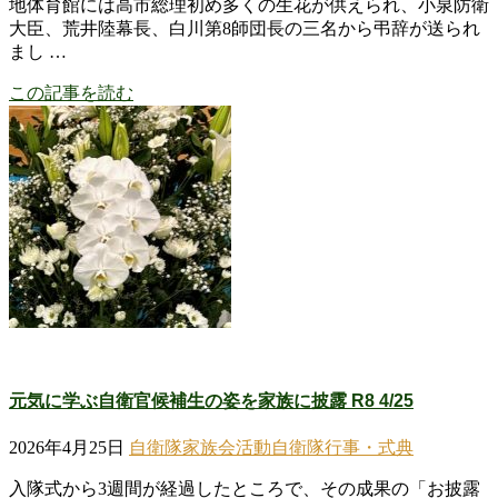
地体育館には高市総理初め多くの生花が供えられ、小泉防衛
大臣、荒井陸幕長、白川第8師団長の三名から弔辞が送られ
まし …
この記事を読む
元気に学ぶ自衛官候補生の姿を家族に披露 R8 4/25
2026年4月25日
自衛隊家族会活動
自衛隊行事・式典
入隊式から3週間が経過したところで、その成果の「お披露