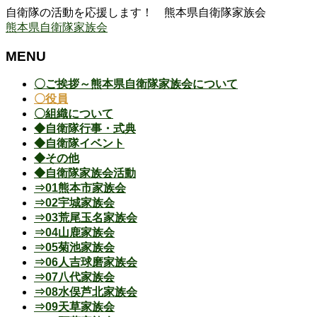
自衛隊の活動を応援します！ 熊本県自衛隊家族会
熊本県自衛隊家族会
MENU
メ
〇ご挨拶～熊本県自衛隊家族会について
ニ
〇役員
ュ
〇組織について
ー
◆自衛隊行事・式典
を
◆自衛隊イベント
飛
◆その他
ば
◆自衛隊家族会活動
す
⇒01熊本市家族会
⇒02宇城家族会
⇒03荒尾玉名家族会
⇒04山鹿家族会
⇒05菊池家族会
⇒06人吉球磨家族会
⇒07八代家族会
⇒08水俣芦北家族会
⇒09天草家族会