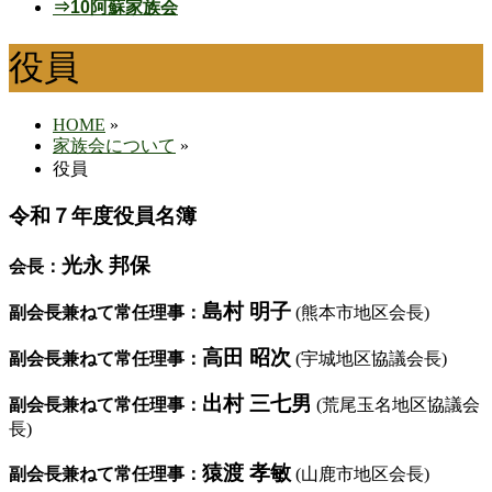
⇒10阿蘇家族会
役員
HOME
»
家族会について
»
役員
令和７年度役員名簿
光永 邦保
会長：
島村 明子
副会長兼ねて常任理事：
(熊本市地区会長)
高田 昭次
副会長兼ねて常任理事：
(宇城地区協議会長)
出村 三七男
副会長兼ねて常任理事：
(荒尾玉名地区協議会
長)
猿渡 孝敏
副会長兼ねて常任理事：
(山鹿市地区会長)