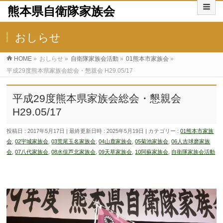
熊本県自衛隊家族会
おしらせ
HOME
»
おしらせ
»
自衛隊家族会活動
»
01熊本市家族会
»
平成29度熊本県家族会総会・懇親会 H29.05/17
平成29度熊本県家族会総会・懇親会
H29.05/17
投稿日 : 2017年5月17日
最終更新日時 : 2025年5月19日
カテゴリー :
01熊本市家族
会
,
02宇城家族会
,
03荒尾玉名家族会
,
04山鹿家族会
,
05菊池家族会
,
06人吉球磨家族
会
,
07八代家族会
,
08水俣芦北家族会
,
09天草家族会
,
10阿蘇家族会
,
自衛隊家族会活動