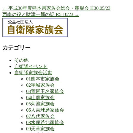
←
平成30年度熊本県家族会総会・懇親会 H30.05/23
西南の役と財津一郎の話 R5.10/23
→
カテゴリー
その他
自衛隊イベント
自衛隊家族会活動
01熊本市家族会
02宇城家族会
03荒尾玉名家族会
04山鹿家族会
05菊池家族会
06人吉球磨家族会
07八代家族会
08水俣芦北家族会
09天草家族会