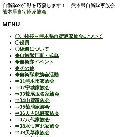
自衛隊の活動を応援します！ 熊本県自衛隊家族会
熊本県自衛隊家族会
MENU
メ
〇ご挨拶～熊本県自衛隊家族会について
ニ
〇役員
ュ
〇組織について
ー
◆自衛隊行事・式典
を
◆自衛隊イベント
飛
◆その他
ば
◆自衛隊家族会活動
す
⇒01熊本市家族会
⇒02宇城家族会
⇒03荒尾玉名家族会
⇒04山鹿家族会
⇒05菊池家族会
⇒06人吉球磨家族会
⇒07八代家族会
⇒08水俣芦北家族会
⇒09天草家族会