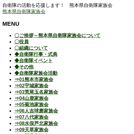
自衛隊の活動を応援します！ 熊本県自衛隊家族会
熊本県自衛隊家族会
MENU
メ
〇ご挨拶～熊本県自衛隊家族会について
ニ
〇役員
ュ
〇組織について
ー
◆自衛隊行事・式典
を
◆自衛隊イベント
飛
◆その他
ば
◆自衛隊家族会活動
す
⇒01熊本市家族会
⇒02宇城家族会
⇒03荒尾玉名家族会
⇒04山鹿家族会
⇒05菊池家族会
⇒06人吉球磨家族会
⇒07八代家族会
⇒08水俣芦北家族会
⇒09天草家族会