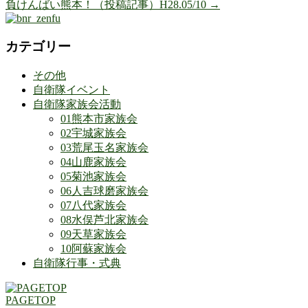
負けんばい熊本！（投稿記事）H28.05/10
→
カテゴリー
その他
自衛隊イベント
自衛隊家族会活動
01熊本市家族会
02宇城家族会
03荒尾玉名家族会
04山鹿家族会
05菊池家族会
06人吉球磨家族会
07八代家族会
08水俣芦北家族会
09天草家族会
10阿蘇家族会
自衛隊行事・式典
PAGETOP