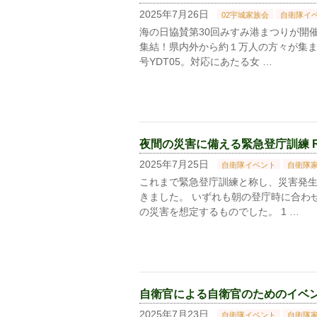
2025年7月26日
02宇城家族会
自衛隊イ
海の日協賛第30回みすみ港まつりが開
集結！県内外から約１万人の方々が集ま
号YDT05。対応にあたる女 …
夜間の災害に備える緊急登庁訓練 R7.
2025年7月25日
自衛隊イベント
自衛隊
これまで緊急登庁訓練と称し、災害発
きました。 いずれも朝の登庁時に合わ
の災害を想定するものでした。 1 …
自衛官による自衛官のためのイベントに
2025年7月23日
自衛隊イベント
自衛隊