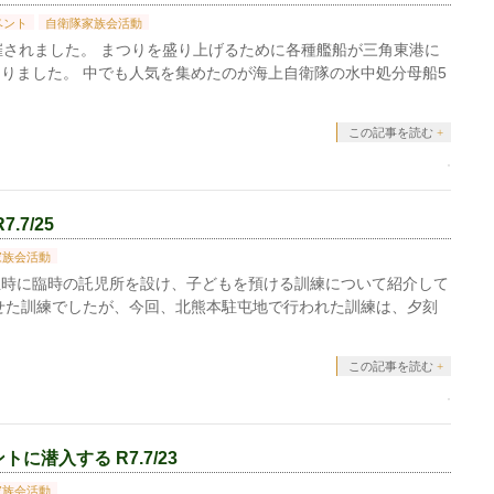
ベント
自衛隊家族会活動
催されました。 まつりを盛り上げるために各種艦船が三角東港に
りました。 中でも人気を集めたのが海上自衛隊の水中処分母船5
この記事を読む
7/25
家族会活動
生時に臨時の託児所を設け、子どもを預ける訓練について紹介して
せた訓練でしたが、今回、北熊本駐屯地で行われた訓練は、夕刻
この記事を読む
潜入する R7.7/23
家族会活動