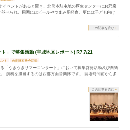
すイベントがあると聞き、北熊本駐屯地の厚生センターにお邪魔
が並べられ、周囲にはビールやつまみ系軽食、更には子ども向け
この記事を読む
で募集活動 (宇城地区レポート) R7.7/21
ベント
自衛隊家族会活動
する「うきうきサマーコンサート」において募集啓発活動及び自衛
た。 演奏を担当するのは西部方面音楽隊です。 開場時間前から多
この記事を読む