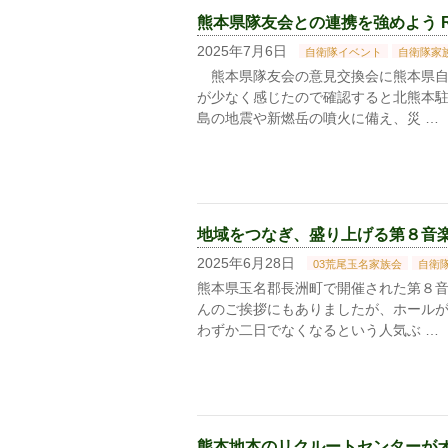
熊本県隊友会との連携を強めよう R7
2025年7月6日
自衛隊イベント
自衛隊家
熊本県隊友会の意見交換会に熊本県自
が少なく感じたので確認すると北熊本
島の地震や新燃岳の噴火に備え、災 …
地域をつなぎ、盛り上げる第８音楽隊の
2025年6月28日
03荒尾玉名家族会
自衛
熊本県玉名郡長洲町で開催された第８音
んのご挨拶にもありましたが、ホール
わずか二日でなくなるという人気ぶ …
熊本地本のリクルートセンターがオープ