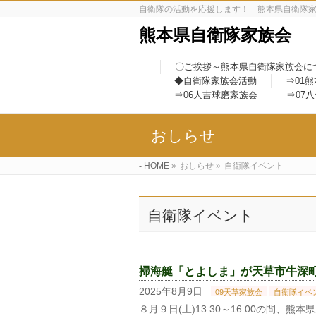
自衛隊の活動を応援します！ 熊本県自衛隊
熊本県自衛隊家族会
〇ご挨拶～熊本県自衛隊家族会に
◆自衛隊家族会活動
⇒01
⇒06人吉球磨家族会
⇒07
おしらせ
HOME
»
おしらせ
»
自衛隊イベント
自衛隊イベント
掃海艇「とよしま」が天草市牛深町に
2025年8月9日
09天草家族会
自衛隊イベ
８月９日(土)13:30～16:00の間