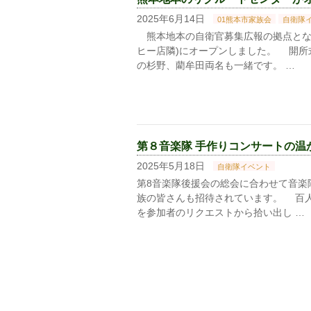
2025年6月14日
01熊本市家族会
自衛隊
熊本地本の自衛官募集広報の拠点とな
ヒー店隣)にオープンしました。 開所
の杉野、藺牟田両名も一緒です。 …
第８音楽隊 手作りコンサートの温かさ 
2025年5月18日
自衛隊イベント
第8音楽隊後援会の総会に合わせて音楽
族の皆さんも招待されています。 百
を参加者のリクエストから拾い出し …