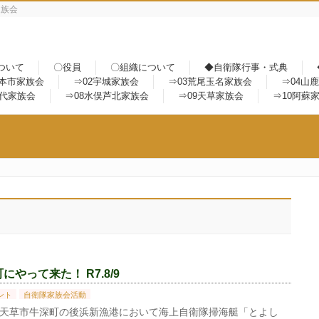
家族会
ついて
〇役員
〇組織について
◆自衛隊行事・式典
熊本市家族会
⇒02宇城家族会
⇒03荒尾玉名家族会
⇒04山
八代家族会
⇒08水俣芦北家族会
⇒09天草家族会
⇒10阿蘇
やって来た！ R7.8/9
ント
自衛隊家族会活動
、熊本県天草市牛深町の後浜新漁港において海上自衛隊掃海艇「とよし