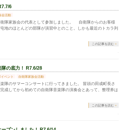
.7/6
族会活動
衛隊家族会の代表として参加しました。 自衛隊からのお客様
駐屯地のほとんどの部隊が演習中とのこと。しかも最近のトカラ列
この記事を読む
底力！ R7.6/28
隊イベント
自衛隊家族会活動
楽隊のサマーコンサートに行ってきました。 冒頭の田成町長さ
が完成してから初めての自衛隊音楽隊の演奏会とあって、整理券は
この記事を読む
ンしました！ R7.6/14