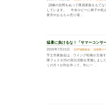
訓練の合間をぬって隊員家族をもてな
しています。 中央ロビーに椅子や机
夜市やおもちゃ売り場 …
猛暑に負けるな！「サマーコンサート」
2025年7月21日
02宇城家族会
自衛隊イ
宇土市家族会は、ウイング松橋が主催
隊フェスタ25の宣伝活動を実施しまし
くの方々が列を作って、年に一 …